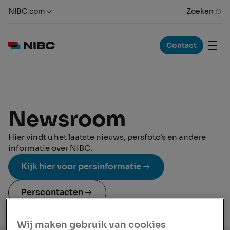
NIBC.com
Zoeken
Contact
Newsroom
Hier vindt u het laatste nieuws, persfoto's en andere
informatie over NIBC.
Kijk hier voor persinformatie
Perscontacten
Wij maken gebruik van cookies