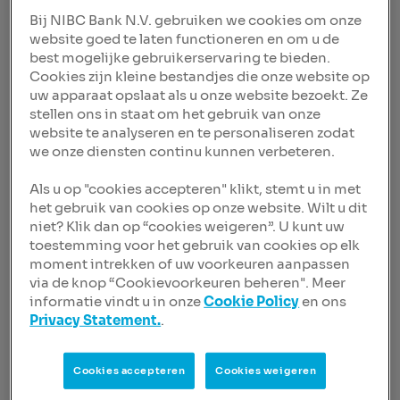
Bij NIBC Bank N.V. gebruiken we cookies om onze
Laatste nieuws
website goed te laten functioneren en om u de
best mogelijke gebruikerservaring te bieden.
Filter op
Cookies zijn kleine bestandjes die onze website op
Categorie
uw apparaat opslaat als u onze website bezoekt. Ze
stellen ons in staat om het gebruik van onze
website te analyseren en te personaliseren zodat
we onze diensten continu kunnen verbeteren.
Jaar
Als u op "cookies accepteren" klikt, stemt u in met
het gebruik van cookies op onze website. Wilt u dit
niet? Klik dan op “cookies weigeren”. U kunt uw
Verwijder alle filters
toestemming voor het gebruik van cookies op elk
moment intrekken of uw voorkeuren aanpassen
via de knop “Cookievoorkeuren beheren". Meer
Nieuwsbericht
05 mrt. 2024, 09:15 CET
informatie vindt u in onze
Cookie Policy
en ons
NIBC biedt een hypotheek
Privacy Statement.
.
voor helden in de vitale
sector
Cookies accepteren
Cookies weigeren