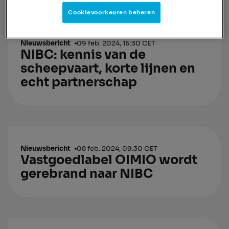
Cookievoorkeuren beheren
Nieuwsbericht
09 feb. 2024, 16:30 CET
NIBC: kennis van de
scheepvaart, korte lijnen en
echt partnerschap
Nieuwsbericht
08 feb. 2024, 09:30 CET
Vastgoedlabel OIMIO wordt
gerebrand naar NIBC