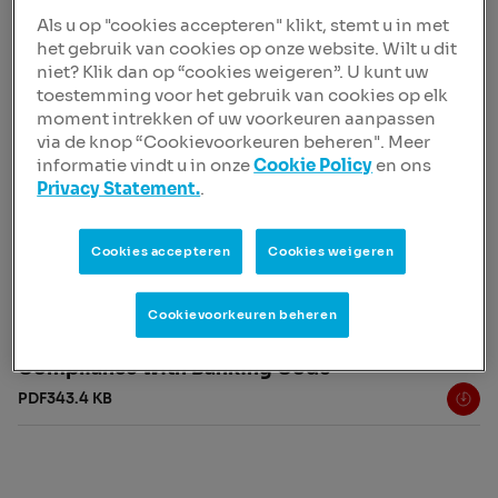
Als u op "cookies accepteren" klikt, stemt u in met
Een uitgebreid overzicht van de naleving door NIBC van
het gebruik van cookies op onze website. Wilt u dit
de Code Banken 2015 vindt u bij downloads.
niet? Klik dan op “cookies weigeren”. U kunt uw
De klachtenprocedure van NIBC vindt u op
toestemming voor het gebruik van cookies op elk
de Compliance pagina's op onze website.
moment intrekken of uw voorkeuren aanpassen
via de knop “Cookievoorkeuren beheren". Meer
Compliance
informatie vindt u in onze
Cookie Policy
en ons
Privacy Statement.
.
Cookies accepteren
Cookies weigeren
Cookievoorkeuren beheren
Downloads
Compliance with Banking Code
PDF
343.4 KB