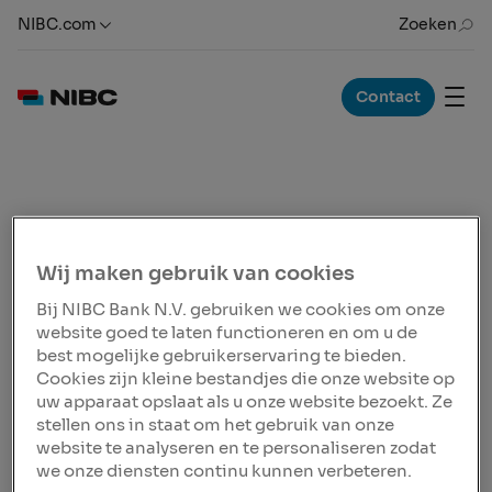
NIBC.com
Zoeken
Contact
CODE BANKEN
Governancecodes
Wij maken gebruik van cookies
Op 1 januari 2015 trad een nieuwe Code Banken in
Bij NIBC Bank N.V. gebruiken we cookies om onze
werking.
De nieuwe Code Banken, het
website goed te laten functioneren en om u de
best mogelijke gebruikerservaring te bieden.
Maatschappelijk Statuut en de Bankierseed
gelden
Cookies zijn kleine bestandjes die onze website op
voor alle medewerkers van financiële instellingen in
uw apparaat opslaat als u onze website bezoekt. Ze
Nederland. NIBC steunt de principes van de Code
stellen ons in staat om het gebruik van onze
Banken om het vertrouwen terug te winnen, de
website te analyseren en te personaliseren zodat
stabiliteit te waarborgen en de belangen van onze
we onze diensten continu kunnen verbeteren.
stakeholders te beschermen.