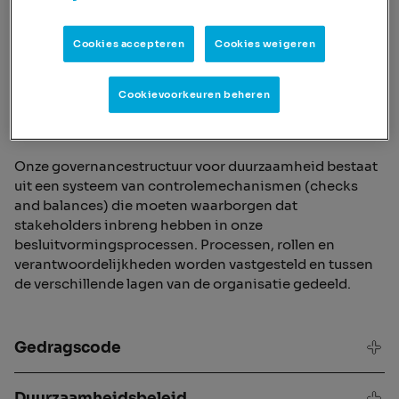
Cookies accepteren
Cookies weigeren
Governance-
Cookievoorkeuren beheren
structuur
Onze governancestructuur voor duurzaamheid bestaat
uit een systeem van controlemechanismen (checks
and balances) die moeten waarborgen dat
stakeholders inbreng hebben in onze
besluitvormingsprocessen. Processen, rollen en
verantwoordelijkheden worden vastgesteld en tussen
de verschillende lagen van de organisatie gedeeld.
Gedragscode
Duurzaamheidsbeleid