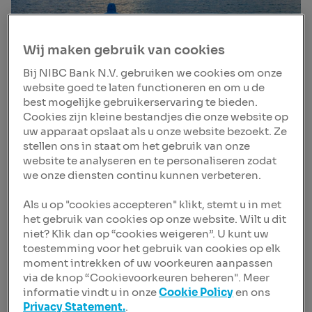
Wij maken gebruik van cookies
Bij NIBC Bank N.V. gebruiken we cookies om onze
website goed te laten functioneren en om u de
best mogelijke gebruikerservaring te bieden.
Duurzaamheids-
Cookies zijn kleine bestandjes die onze website op
uw apparaat opslaat als u onze website bezoekt. Ze
policies
stellen ons in staat om het gebruik van onze
website te analyseren en te personaliseren zodat
we onze diensten continu kunnen verbeteren.
Duurzaamheid vormt een integraal onderdeel van onze
ondernemingsstrategie, die erop is gericht om zowel
Als u op "cookies accepteren" klikt, stemt u in met
financiële als niet-financiële waarde te creëren voor
het gebruik van cookies op onze website. Wilt u dit
onze stakeholders.
niet? Klik dan op “cookies weigeren”. U kunt uw
In onze bedrijfsactiviteiten en onze interactie met
toestemming voor het gebruik van cookies op elk
moment intrekken of uw voorkeuren aanpassen
klanten laten wij ons leiden door een aantal principes,
via de knop “Cookievoorkeuren beheren". Meer
beleidsregels en procedures, zoals onze gedragscode,
informatie vindt u in onze
Cookie Policy
en ons
onze business principles, ons compliance raamwerk en
Privacy Statement.
.
ons duurzaamheidsbeleid.