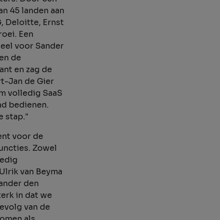
an 45 landen aan
 Deloitte, Ernst
roei. Een
eel voor Sander
 en de
tant en zag de
t-Jan de Gier
m volledig SaaS
nd bedienen.
e stap."
ent voor de
uncties. Zowel
ledig
Ulrik van Beyma
Sander den
erk in dat we
evolg van de
komen als