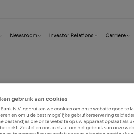
Newsroom
Investor Relations
Carrière
ec. 2022, 09:45 CET
form vindt groeipart
ken gebruik van cookies
nvestment Partners e
 Bank N.V. gebruiken we cookies om onze website goed te l
eren en om u de best mogelijke gebruikerservaring te biede
 Capital
ine bestandjes die onze website op uw apparaat opslaat als u
bezoekt. Ze stellen ons in staat om het gebruik van onze web