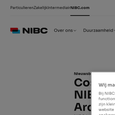
Particulieren
Zakelijk
Intermediair
NIBC.com
Over ons
Duurzaamheid
Nieuwsbericht
23 d
CostPer
Wij ma
NIBC I
Bij NIBC
function
Arches
zijn kle
website 