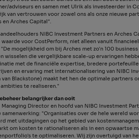
ner/adviseurs en samen met Ulrik als investeerder in 
 blijk van vertrouwen voor zowel ons als onze nieuwe par
 en Arches Capital".
aandeelhouders NIBC Investment Partners en Arches Cap
waarde voor CostPerform, niet alleen vanuit financiee
 "De mogelijkheid om bij Arches met zo'n 100 business
 wisselen die vergelijkbare scale-up ervaringen hebbe
natie met de financiële expertise, bredere portefeuille
ijven en ervaring met internationalisering van NIBC In
 van Blackstone) maakt het hen de optimale partners o
mbities te realiseren."
ebeheer belangrijker dan ooit
, Managing Director en hoofd van NIBC Investment Part
e samenwerking: "Organisaties over de hele wereld wo
rd met uitdagingen op het gebied van kostenmanageme
rkt om kosten te rationaliseren als in een opwaartse 
nportfolio's te optimaliseren. Wij zijn overtuigd van he