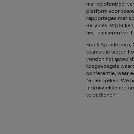
marktpotentieel va
platform voor zowel
rapportages met sp
Services. Wij kijke
het realiseren van 
Frank Appeldoorn, M
teams die weten ho
vonden het geweldi
toegevoegde waarde
conferentie, waar 
te bespreken. We h
indrukwekkende gro
te bedienen."