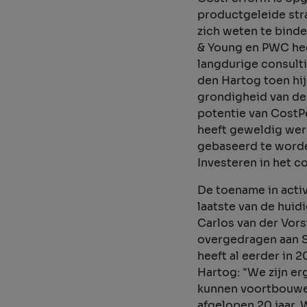
productgeleide stra
zich weten te bind
& Young en PWC heef
langdurige consult
den Hartog toen hij
grondigheid van de 
potentie van CostP
heeft geweldig wer
gebaseerd te worde
Investeren in het c
De toename in acti
laatste van de huid
Carlos van der Vors
overgedragen aan S
heeft al eerder in 
Hartog: "We zijn er
kunnen voortbouwen
afgelopen 20 jaar. 