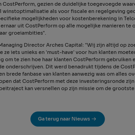
n CostPerform, gezien de duidelijke toegevoegde waar
 winstoptimalisatie als voor fiscale en regelgeving g
ecifieke mogelijkheden voor kostenberekening in Telco
n ernaar uit CostPerform op alle mogelijke manieren te 
haar groeiambities".
anaging Director Arches Capital: "Wij zijn altijd op zo
e ze iets unieks en 'must-have' voor hun klanten moet
g om te zien hoe haar klanten CostPerform gebruiken 
 onderschrijven. Dit werd benadrukt tijdens de Cost
een brede fanbase van klanten aanwezig was om alles o
open dat CostPerform met deze investeringsronde zijn
eitraject kan versnellen op zijn missie om de groots
Ga terug naar Nieuws