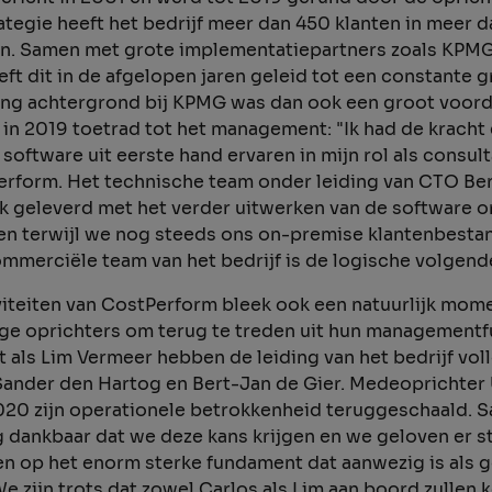
tegie heeft het bedrijf meer dan 450 klanten in meer d
en. Samen met grote implementatiepartners zoals KPMG,
t dit in de afgelopen jaren geleid tot een constante g
ing achtergrond bij KPMG was dan ook een groot voord
 in 2019 toetrad tot het management: "Ik had de kracht
software uit eerste hand ervaren in mijn rol als consul
erform. Het technische team onder leiding van CTO Ber
k geleverd met het verder uitwerken van de software o
n terwijl we nog steeds ons on-premise klantenbesta
ommerciële team van het bedrijf is de logische volgend
viteiten van CostPerform bleek ook een natuurlijk mom
ige oprichters om terug te treden uit hun managementf
t als Lim Vermeer hebben de leiding van het bedrijf vol
ander den Hartog en Bert-Jan de Gier. Medeoprichter 
2020 zijn operationele betrokkenheid teruggeschaald. 
g dankbaar dat we deze kans krijgen en we geloven er st
 op het enorm sterke fundament dat aanwezig is als g
We zijn trots dat zowel Carlos als Lim aan boord zullen 