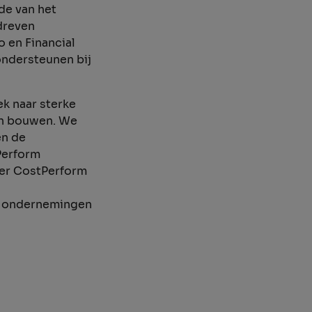
de van het
edreven
 en Financial
ondersteunen bij
ek naar sterke
en bouwen. We
en de
Perform
ver CostPerform
te ondernemingen