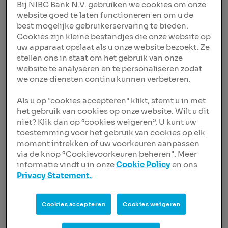
diner van de
Rotterdam Maritime Services
Bij NIBC Bank N.V. gebruiken we cookies om onze
Community (RMSC)
. De RMSC vertegenwoordigt de
website goed te laten functioneren en om u de
zakelijke belangen van Rotterdamse bedrijven die
best mogelijke gebruikerservaring te bieden.
Cookies zijn kleine bestandjes die onze website op
professionele zakelijke diensten verlenen aan de
uw apparaat opslaat als u onze website bezoekt. Ze
maritieme industrie. Tijdens dit diner werd Thomas
stellen ons in staat om het gebruik van onze
uitgenodigd om zitting te nemen in het
website te analyseren en te personaliseren zodat
organisatiecomité van Young RMSC en zonder aarzelen
we onze diensten continu kunnen verbeteren.
heeft Thomas deze kans gegrepen.
Als u op "cookies accepteren" klikt, stemt u in met
Thomas zet zich namens NIBC al bijna 5 jaar in voor de
het gebruik van cookies op onze website. Wilt u dit
industrie. Sinds kort gesteund door Azimjon Rakhimov,
niet? Klik dan op “cookies weigeren”. U kunt uw
die binnenkort ook de netwerkevenementen voor
toestemming voor het gebruik van cookies op elk
Young RMSC gaat organiseren.
moment intrekken of uw voorkeuren aanpassen
De Young RMSC events hebben vaak een informatief
via de knop “Cookievoorkeuren beheren". Meer
informatie vindt u in onze
Cookie Policy
en ons
karakter, waarbij leden actief kunnen deelnemen aan
Privacy Statement.
.
sector discussies, afgesloten met een netwerkborrel.
Een mooie gelegenheid om een maritiem
dienstennetwerk uit te breiden, iets wat door de jonge
Cookies accepteren
Cookies weigeren
leden als zeer waardevol wordt ervaren.