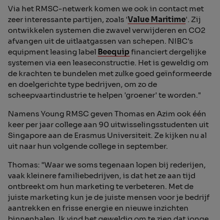
Via het RMSC-netwerk komen we ook in contact met
zeer interessante partijen, zoals '
Value Maritime
'. Zij
ontwikkelen systemen die zwavel verwijderen en CO2
afvangen uit de uitlaatgassen van schepen. NIBC's
equipment leasing label
Beequip
financiert dergelijke
systemen via een leaseconstructie. Het is geweldig om
de krachten te bundelen met zulke goed geïnformeerde
en doelgerichte type bedrijven, om zo de
scheepvaartindustrie te helpen 'groener' te worden."
Namens Young RMSC geven Thomas en Azim ook één
keer per jaar college aan 90 uitwisselingsstudenten uit
Singapore aan de Erasmus Universiteit. Ze kijken nu al
uit naar hun volgende college in september.
Thomas: "Waar we soms tegenaan lopen bij rederijen,
vaak kleinere familiebedrijven, is dat het ze aan tijd
ontbreekt om hun marketing te verbeteren. Met de
juiste marketing kun je de juiste mensen voor je bedrijf
aantrekken en frisse energie en nieuwe inzichten
binnenhalen. Ik vind het geweldig om te zien dat jonge