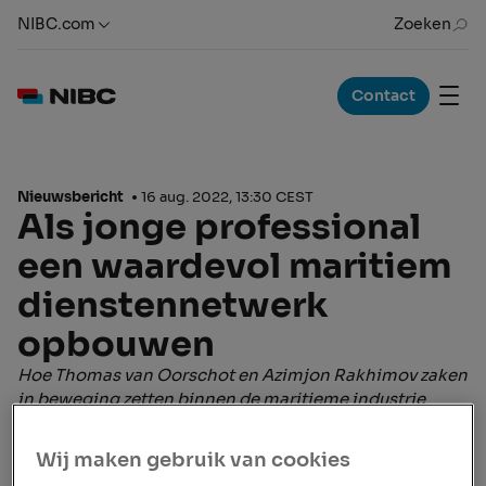
NIBC.com
Zoeken
Contact
Nieuwsbericht
16 aug. 2022, 13:30 CEST
Als jonge professional
een waardevol maritiem
dienstennetwerk
opbouwen
Hoe Thomas van Oorschot en Azimjon Rakhimov zaken
in beweging zetten binnen de maritieme industrie
Thomas van Oorschot was nog maar net begonnen bij
NIBC toen hij door Michael de Visser werd gevraagd
Wij maken gebruik van cookies
om de organisatie te vertegenwoordigen tijdens een