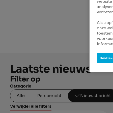
website 
analyser
verbeter
Als u op
onze web
toestemm
voorkeu
informat
Cookiev
Laatste nieuws
Filter op
Categorie
Alle
Persbericht
Nieuwsbericht
Verwijder alle filters