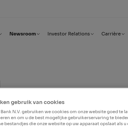
Newsroom
Investor Relations
Carrière
m
ere informatie over NIBC.
ken gebruik van cookies
acten
 Bank N.V. gebruiken we cookies om onze website goed te l
eren en om u de best mogelijke gebruikerservaring te biede
ine bestandjes die onze website op uw apparaat opslaat als u