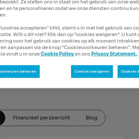
bezoekt. Ze stellen ons in staat om het gebruik van onze web
en en te personaliseren zodat we onze diensten continu ku
en.
 "cookies accepteren" klikt, stemt u in met het gebruik van c
site. Wilt u dit niet? Klik dan op “cookies weigeren”. U kunt
ing voor het gebruik van cookies op elk moment intrekken
ren aanpassen via de knop “Cookievoorkeuren beheren". Me
ie vindt u in onze
Cookie Policy
en ons
Privacy Statement.
.
oorkeuren beheren
Cookies weigeren
Cookies 
Financieel persbericht
Blog