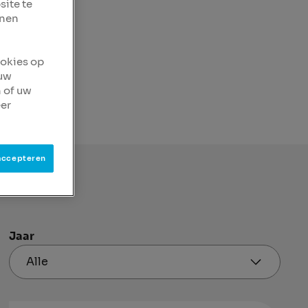
site te
nnen
ookies op
 uw
 of uw
er
accepteren
Jaar