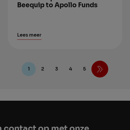
Beequip to Apollo Funds
Lees meer
1
2
3
4
5
 contact op met onze