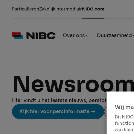
Particulieren
Zakelijk
Intermediair
NIBC.com
Over ons
Duurzaamheid
Newsroo
Hier vindt u het laatste nieuws, persfoto's en and
Wij ma
Kijk hier voor persinformatie
Perscont
Bij NIBC
function
zijn kle