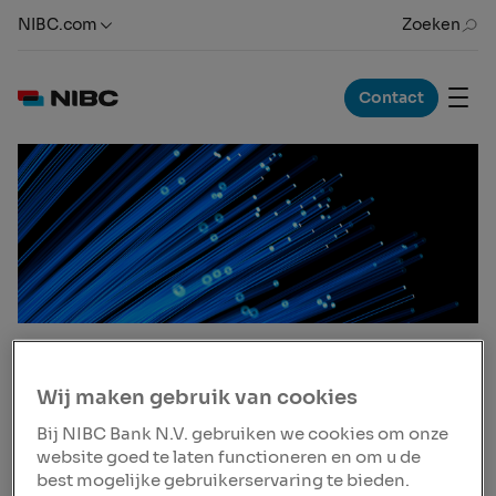
NIBC.com
Zoeken
Contact
Nieuwsbericht
20 apr. 2022, 15:30 CEST
Wij maken gebruik van cookies
NIBC contributes to
Bij NIBC Bank N.V. gebruiken we cookies om onze
Fiber to the Home
website goed te laten functioneren en om u de
best mogelijke gebruikerservaring te bieden.