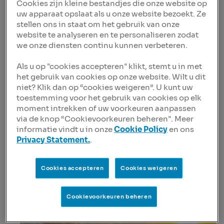
financing in Germany
Cookies zijn kleine bestandjes die onze website op
uw apparaat opslaat als u onze website bezoekt. Ze
We are glad to continue our support towards Deutsche
stellen ons in staat om het gebruik van onze
Glasfaser Group by being part of the EUR 5.75bn debt
website te analyseren en te personaliseren zodat
financing for its Fiber-to-the-Home (“FTTH”) roll-out
we onze diensten continu kunnen verbeteren.
plan. This represents the largest FTTH financing in
Germany to date.
Als u op "cookies accepteren" klikt, stemt u in met
het gebruik van cookies op onze website. Wilt u dit
The new financing is a key building block to support
niet? Klik dan op “cookies weigeren”. U kunt uw
DGF’s plan to cover about 4 million homes with FTTH by
toestemming voor het gebruik van cookies op elk
year-end 2025, a key step in its longer-term ambition
moment intrekken of uw voorkeuren aanpassen
to reach a 6 million FTTH footprint. In addition, the new
via de knop “Cookievoorkeuren beheren". Meer
financing includes sustainability-linked elements, as
informatie vindt u in onze
Cookie Policy
en ons
the company and its shareholders are strongly
Privacy Statement.
.
committed to high ESG standards.
Cookies accepteren
Cookies weigeren
Cookievoorkeuren beheren