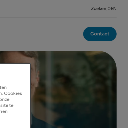
Zoeken
EN
Contact
aten
n. Cookies
 onze
site te
nnen