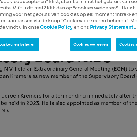
 "cookies accepteren" klikt, stemt u in met het gebruik van c
site. Wilt u dit niet? Klik dan op “cookies weigeren”. U kunt
ing voor het gebruik van cookies op elk moment intrekken
ren aanpassen via de knop “Cookievoorkeuren beheren". Me
ie vindt u in onze
Cookie Policy
en ons
Privacy Statement.
.
 2019, 14:30 CEST
 Kremers appointed 
oorkeuren beheren
Cookies weigeren
Cookies 
isory Board NIBC
 N.V. held an Extraordinary General Meeting (EGM) to 
oen Kremers as new member of the Supervisory Board 
Jeroen Kremers for a term ending immediately after t
be held in 2023. He is also appointed as member of th
 N.V.