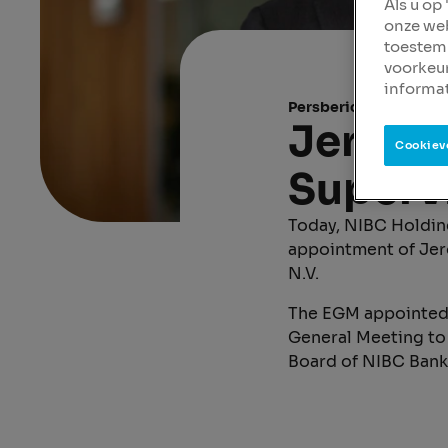
Als u op
onze web
toestemm
voorkeu
informat
Persbericht
29 aug.
Jeroen
Cookiev
Superv
Today, NIBC Holding
appointment of Jer
N.V.
The EGM appointed 
General Meeting to 
Board of NIBC Bank