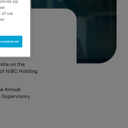
ookies op
 uw
 of uw
er
to
accepteren
vote on the
of NIBC Holding
he Annual
e Supervisory