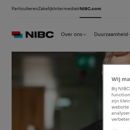
Particulieren
Zakelijk
Intermediair
NIBC.com
Over ons
Duurzaamheid
Wij ma
Bij NIBC
function
zijn kle
website 
analyser
verbeter