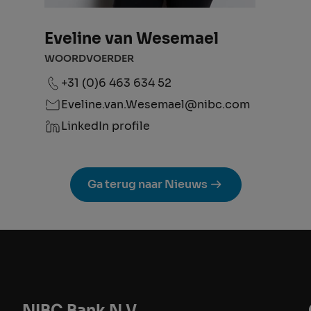
Eveline van Wesemael
WOORDVOERDER
+31 (0)6 463 634 52
Eveline.van.Wesemael@nibc.com
LinkedIn profile
Ga terug naar Nieuws
NIBC Bank N.V.