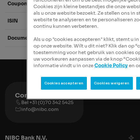
Coupon
4%
Cookies zijn kleine bestandjes die onze webs
als u onze website bezoekt. Ze stellen ons in 
website te analyseren en te personaliseren z
ISIN
XS1183596
continu kunnen verbeteren.
Documentation
Download 
Als u op "cookies accepteren" klikt, stemt u i
op onze website. Wilt u dit niet? Klik dan op 
toestemming voor het gebruik van cookies o
uw voorkeuren aanpassen via de knop “Cook
informatie vindt u in onze
Cookie Policy
en o
Cookies accepteren
Cookies weigeren
Contact
Bel +31 (0)70 342 5425
info@nibc.com
NIBC Bank N.V.