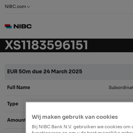
NIBC.com
XS1183596151
EUR 50m due 24 March 2025
Full Name
Subordinat
Type
Tier 2
Wij maken gebruik van cookies
Amount Outstanding
EUR 50m
Bij NIBC Bank N.V. gebruiken we cookies om 
functioneren en om u de best mogelijke gebru