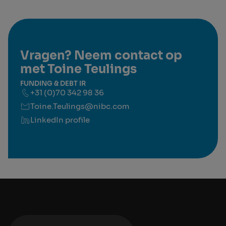
Vragen? Neem contact op
met Toine Teulings
FUNDING & DEBT IR
+31 (0)70 342 98 36
Toine.Teulings@nibc.com
LinkedIn profile