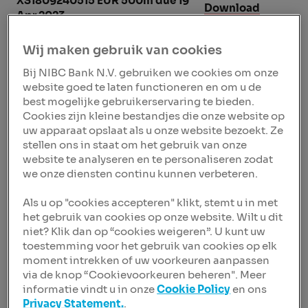
XS1809240515 EUR 500m due 19
Download
Apr 2023
Wij maken gebruik van cookies
XS1909177625 GBP 250m due 15
Download
Nov 2023
Bij NIBC Bank N.V. gebruiken we cookies om onze
website goed te laten functioneren en om u de
best mogelijke gebruikerservaring te bieden.
XS1978668298 EUR 300m due 9
Download
Cookies zijn kleine bestandjes die onze website op
Apr 2024 (SNP)
uw apparaat opslaat als u onze website bezoekt. Ze
stellen ons in staat om het gebruik van onze
XS2183908545 EUR 200m due 9
website te analyseren en te personaliseren zodat
Download
we onze diensten continu kunnen verbeteren.
Apr 2024 (SNP)
Als u op "cookies accepteren" klikt, stemt u in met
XS2023631489 EUR 500m due 8
het gebruik van cookies op onze website. Wilt u dit
Download
Jul 2025
niet? Klik dan op “cookies weigeren”. U kunt uw
toestemming voor het gebruik van cookies op elk
moment intrekken of uw voorkeuren aanpassen
via de knop “Cookievoorkeuren beheren". Meer
informatie vindt u in onze
Cookie Policy
en ons
Private Placements
Privacy Statement.
.