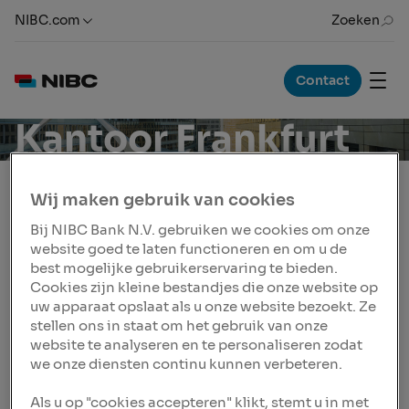
NIBC.com
Zoeken
Contact
Kantoor Frankfurt
Wij maken gebruik van cookies
Sparen, makelaardij en hypotheken
Bij NIBC Bank N.V. gebruiken we cookies om onze
website goed te laten functioneren en om u de
NIBC Bank N.V., Frankfurt Branch biedt
best mogelijke gebruikerservaring te bieden.
producten voor onze particuliere klanten:
Cookies zijn kleine bestandjes die onze website op
spaarproducten, makelaardij diensten en
uw apparaat opslaat als u onze website bezoekt. Ze
hypotheken. Voor meer informatie over NIBC in
stellen ons in staat om het gebruik van onze
Duitsland bezoek de website www.nibc.de of
website te analyseren en te personaliseren zodat
contact:
we onze diensten continu kunnen verbeteren.
T: +49 (0)69 2443 720 0
Als u op "cookies accepteren" klikt, stemt u in met