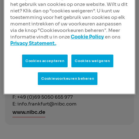
F: +49 (0)69 5060 057 3
het gebruik van cookies op onze website. Wilt u dit
E: info@nibc.de
niet? Klik dan op “cookies weigeren”. U kunt uw
toestemming voor het gebruik van cookies op elk
moment intrekken of uw voorkeuren aanpassen
via de knop “Cookievoorkeuren beheren". Meer
informatie vindt u in onze
Cookie Policy
en ons
Bezoekadres
Privacy Statement.
.
NIBC Bank N.V. Zweigniederlassung Frankfurt
am Main
Cookies accepteren
Cookies weigeren
An der Welle 5
60322 Frankfurt am Main
Duitsland
Cookievoorkeuren beheren
T: +49 (0)69 5050 655 0
F: +49 (0)69 5050 655 977
E: info.frankfurt@nibc.com
www.nibc.de