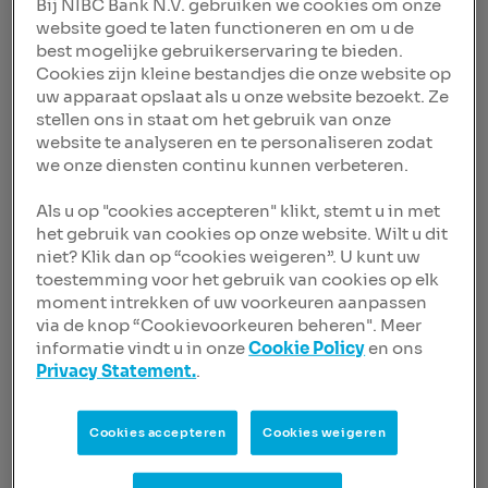
Bij NIBC Bank N.V. gebruiken we cookies om onze
website goed te laten functioneren en om u de
Laatste nieuws
best mogelijke gebruikerservaring te bieden.
Cookies zijn kleine bestandjes die onze website op
Filter op
uw apparaat opslaat als u onze website bezoekt. Ze
Categorie
stellen ons in staat om het gebruik van onze
website te analyseren en te personaliseren zodat
we onze diensten continu kunnen verbeteren.
Jaar
Als u op "cookies accepteren" klikt, stemt u in met
het gebruik van cookies op onze website. Wilt u dit
niet? Klik dan op “cookies weigeren”. U kunt uw
toestemming voor het gebruik van cookies op elk
Verwijder alle filters
moment intrekken of uw voorkeuren aanpassen
via de knop “Cookievoorkeuren beheren". Meer
informatie vindt u in onze
Cookie Policy
en ons
Financieel persbericht
25 feb. 2020, 08:00 CET
Privacy Statement.
.
NIBC reports strong
performance in FY 2019 with
net profit of EUR 194 million
Cookies accepteren
Cookies weigeren
and final dividend of EUR