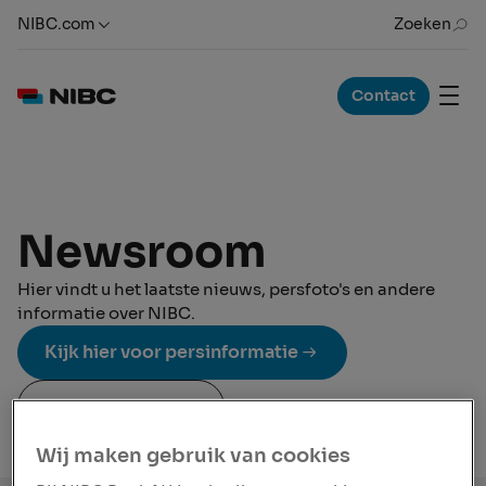
NIBC.com
Zoeken
Contact
Newsroom
Hier vindt u het laatste nieuws, persfoto's en andere
informatie over NIBC.
Kijk hier voor persinformatie
Perscontacten
Wij maken gebruik van cookies