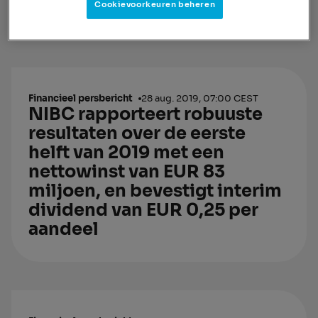
0.53 per share
Cookievoorkeuren beheren
Financieel persbericht
28 aug. 2019, 07:00 CEST
NIBC rapporteert robuuste
resultaten over de eerste
helft van 2019 met een
nettowinst van EUR 83
miljoen, en bevestigt interim
dividend van EUR 0,25 per
aandeel